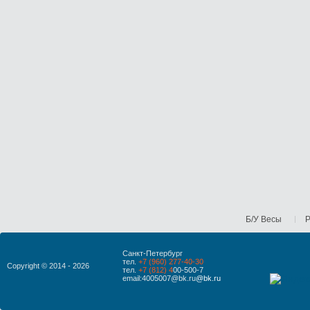
Б/У Весы
Р
Санкт-Петербург
тел.
+7 (960) 277-40-30
Copyright © 2014 - 2026
тел.
+7 (812) 4
00-500-7
email:4005007@bk.ru
@bk.ru