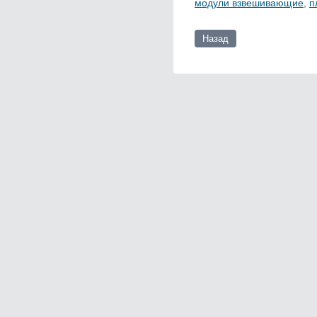
модули взвешивающие
,
п
Назад